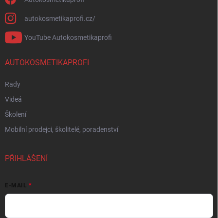
autokosmetikaprofi.cz/
YouTube Autokosmetikaprofi
AUTOKOSMETIKAPROFI
Rady
Videá
Školení
Mobilní prodejci, školitelé, poradenství
PŘIHLÁŠENÍ
E-MAIL