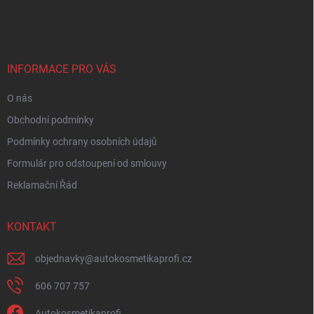
á
p
a
t
í
INFORMACE PRO VÁS
O nás
Obchodní podmínky
Podmínky ochrany osobních údajů
Formulár pro odstoupení od smlouvy
Reklamační Řád
KONTAKT
objednavky
@
autokosmetikaprofi.cz
606 707 757
Autokosmetikaprofi