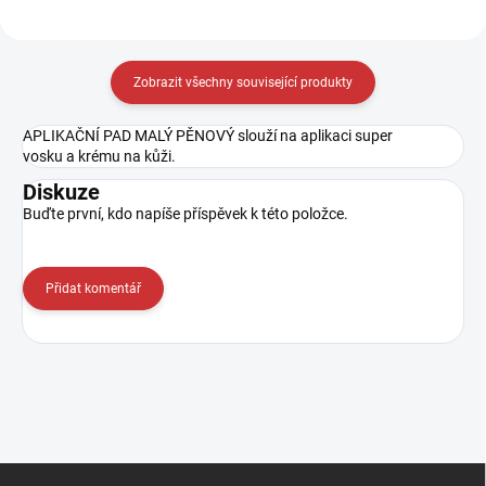
Zobrazit všechny související produkty
APLIKAČNÍ PAD MALÝ PĚNOVÝ slouží na aplikaci super
vosku a krému na kůži.
Diskuze
Buďte první, kdo napíše příspěvek k této položce.
Přidat komentář
Z