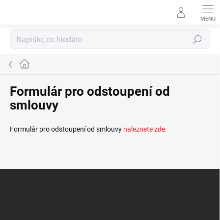
Přejít
na
obsah
Hledat
Domů
Formulár pro odstoupení od
smlouvy
Formulár pro odstoupení od smlouvy
naleznete zde.
Z
á
p
a
t