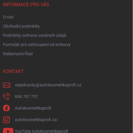
í
INFORMACE PRO VÁS
O nás
Obchodní podmínky
Podmínky ochrany osobních údajů
Formulár pro odstoupení od smlouvy
Reklamační Řád
KONTAKT
objednavky
@
autokosmetikaprofi.cz
606 707 757
Autokosmetikaprofi
autokosmetikaprofi.cz/
YouTube Autokosmetikaprofi