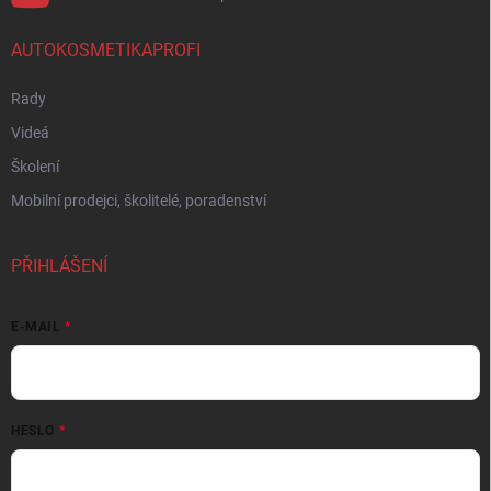
AUTOKOSMETIKAPROFI
Rady
Videá
Školení
Mobilní prodejci, školitelé, poradenství
PŘIHLÁŠENÍ
E-MAIL
HESLO