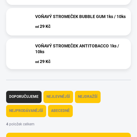
VOŇAVÝ STROMEČEK BUBBLE GUM 1ks / 10ks
29 Kč
od
VOŇAVÝ STROMEČEK ANTITOBACCO 1ks /
10ks
29 Kč
od
Ř
a
DOPORUČUJEME
NEJLEVNĚJŠÍ
NEJDRAŽŠÍ
z
e
NEJPRODÁVANĚJŠÍ
ABECEDNĚ
n
í
4
položek celkem
p
r