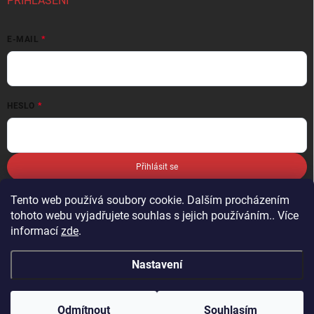
PŘIHLÁŠENÍ
E-MAIL
HESLO
Přihlásit se
Nová registrace
Zapomenuté heslo
Tento web používá soubory cookie. Dalším procházením
tohoto webu vyjadřujete souhlas s jejich používáním.. Více
informací
zde
.
Nastavení
Copyright 2026
autokosmetikaprofi
. Všechna práva vyhrazena.
Odmítnout
Souhlasím