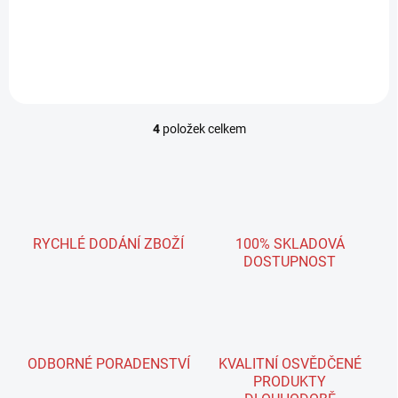
VOŇAVÝ STROMEČEK HAND
VOŇAVÝ STROMEČEK HAND
WASH Bubble gum
WASH Santal Wood
4
položek celkem
O
v
l
á
d
a
c
RYCHLÉ DODÁNÍ ZBOŽÍ
100% SKLADOVÁ
í
DOSTUPNOST
p
r
v
k
y
v
ODBORNÉ PORADENSTVÍ
KVALITNÍ OSVĚDČENÉ
ý
PRODUKTY
p