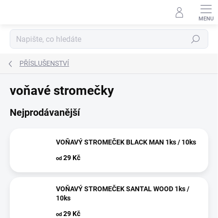
Přejít
na
obsah
Hledat
PŘÍSLUŠENSTVÍ
voňavé stromečky
Nejprodávanější
VOŇAVÝ STROMEČEK BLACK MAN 1ks / 10ks
29 Kč
od
VOŇAVÝ STROMEČEK SANTAL WOOD 1ks /
10ks
29 Kč
od