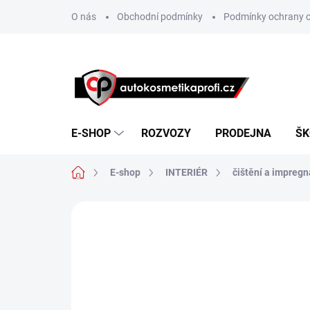
Přejít
O nás
Obchodní podmínky
Podmínky ochrany o
na
obsah
E-SHOP
ROZVOZY
PRODEJNA
ŠK
Domů
E-shop
INTERIÉR
čištění a impreg
Neohodnoceno
Podrobnosti hodn