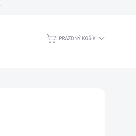
í Řád
PRÁZDNÝ KOŠÍK
NÁKUPNÍ
KOŠÍK