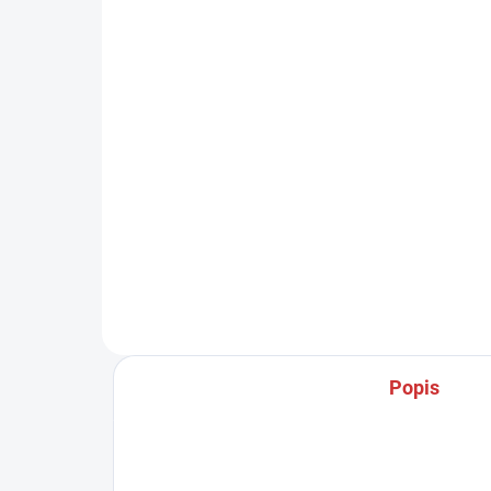
ROZPRAŠOVAČ
RO
ZÁ
73 Kč
35
Do košíku
ROZPRAŠOVAČ – vhodný na
láhev Star Brite i na láhve se
RO
standardním závitem.
ZÁK
Tolc
Brit
sta
Popis