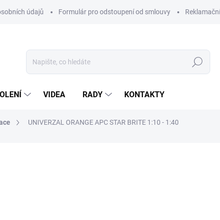
sobních údajů
Formulár pro odstoupení od smlouvy
Reklamačn
Hledat
OLENÍ
VIDEA
RADY
KONTAKTY
nace
UNIVERZAL ORANGE APC STAR BRITE 1:10 - 1:40
ocení
od
279 Kč
Měrná
VARIANTA
cena: