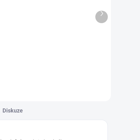
O
LÁHEV k rozprašovači
650ml
Další
produkt
50 Kč
Do košíku
Plastová LÁHEV k rozprašovači
a
650ml Star Brite – vhodná na
.
všechny tekuté produkty Star
i na
Brite.
Diskuze