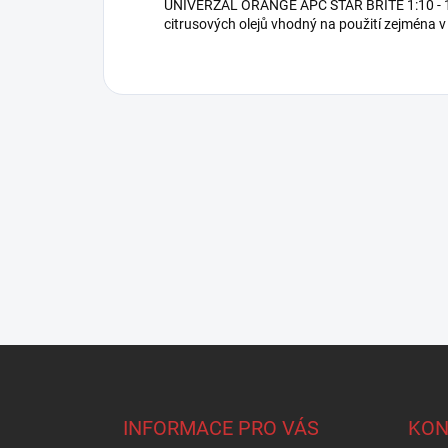
UNIVERZAL ORANGE APC STAR BRITE 1:10 - 1:40
citrusových olejů vhodný na použití zejména v
Z
á
p
a
INFORMACE PRO VÁS
KON
t