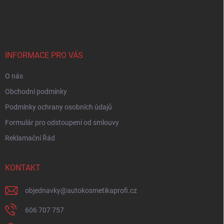
Z
á
p
a
t
í
INFORMACE PRO VÁS
O nás
Obchodní podmínky
Podmínky ochrany osobních údajů
Formulár pro odstoupení od smlouvy
Reklamační Řád
KONTAKT
objednavky
@
autokosmetikaprofi.cz
606 707 757