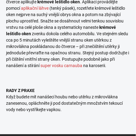
čtverce aplikujte
krémové leštidlo oken
. Aplikaci provádějte
pomocí
aplikační láhve
(tenký pásek), rozetřete krémové leštidlo
oken nejprve na suchý vnější obrys okna a potom na zbývající
plochu uprostřed. Snažte se dosáhnout velmi tenkou souvislou
vrstvu na celé ploše okna a systematicky naneste
krémové
leštidlo oken
zvenku dokola celého automobilu. Ve stejném sledu
cca po 5 minutách vyleštěte vnější stranu oken utěrkou z
mikrovlákna poskládanou do čtverce – při znečištění utěrky ji
jednoduše převraťte na opačnou stranu. Stejný postup dodržujte i
při čištění vnitřní strany oken. Postupujte podobně jako při
nanášení a stírání
super vosku carnauba
na karoserii.
RADY Z PRAXE
Když budete mít nanášecí houbu nebo utěrku z mikrovlákna
zanesenou, opláchněte ji pod dostatečným množstvím tekoucí
vody nebo vystříkejte vapkou.