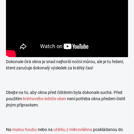
Dokonale čirá okna je snad nejhorší noční můrou, ale je tu řešení,
které zaručuje dokonalý výsledek za krátký čas!
Dbejte na to, aby okna před čištěním byla dokonale suchá. Před
použitím
krémového leštiče oken
není potřeba okna předem čistit
jiným přípravkem.
Na
malou houbu
nebo na
utěrku z mikrovlákna
poskládanou do