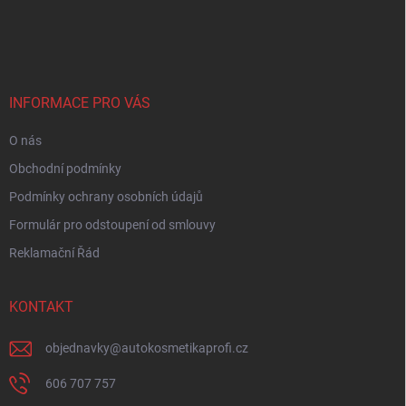
Z
á
p
a
t
í
INFORMACE PRO VÁS
O nás
Obchodní podmínky
Podmínky ochrany osobních údajů
Formulár pro odstoupení od smlouvy
Reklamační Řád
KONTAKT
objednavky
@
autokosmetikaprofi.cz
606 707 757