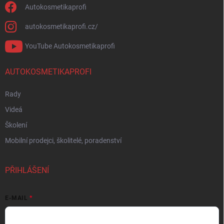
Autokosmetikaprofi
autokosmetikaprofi.cz/
YouTube Autokosmetikaprofi
AUTOKOSMETIKAPROFI
Rady
Videá
Školení
Mobilní prodejci, školitelé, poradenství
PŘIHLÁŠENÍ
E-MAIL