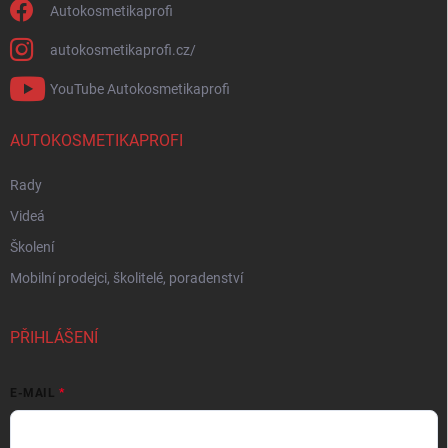
Autokosmetikaprofi
autokosmetikaprofi.cz/
YouTube Autokosmetikaprofi
AUTOKOSMETIKAPROFI
Rady
Videá
Školení
Mobilní prodejci, školitelé, poradenství
PŘIHLÁŠENÍ
E-MAIL