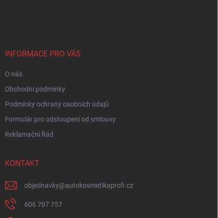
Z
á
p
a
t
í
INFORMACE PRO VÁS
O nás
Obchodní podmínky
Podmínky ochrany osobních údajů
Formulár pro odstoupení od smlouvy
Reklamační Řád
KONTAKT
objednavky
@
autokosmetikaprofi.cz
606 707 757