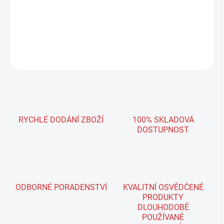
vosku se používá k finální upravě laku po broušení anebo jako
samostatný krok u nových laků s cílem extrémního lesku.
DETAILNÍ INFORMACE
ZEPTAT SE
RYCHLÉ DODÁNÍ ZBOŽÍ
100% SKLADOVÁ
DOSTUPNOST
ODBORNÉ PORADENSTVÍ
KVALITNÍ OSVĚDČENÉ
PRODUKTY
DLOUHODOBĚ
POUŽÍVANÉ