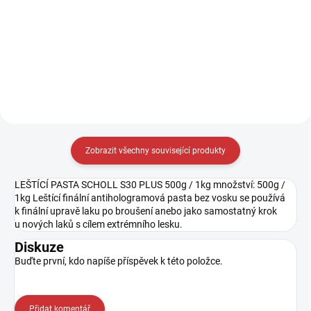
JEMNÝ SCHOLL PAD ORANGE
síťovaná hybridní podložka s
XXS, XS, S / M / L je univerzální,
kalibrovaným povrchem byla
polotuhá podložka s jemnou
navržena pro efektivní aplikaci
pěnovou strukturou s uzavřenými
ochrany NEO Polymer. Ideální
buňkami je ideální pro broušení s
pro...
velmi hrubými pastami,...
Zobrazit všechny související produkty
LEŠTÍCÍ PASTA SCHOLL S30 PLUS 500g / 1kg množství: 500g /
1kg Leštící finální antihologramová pasta bez vosku se používá
k finální upravě laku po broušení anebo jako samostatný krok
u nových laků s cílem extrémního lesku.
Diskuze
Buďte první, kdo napíše příspěvek k této položce.
Přidat komentář