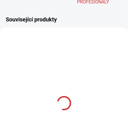
PROFESIONÁLY
Související produkty
JEMNÝ SCHOLL PAD
NEO SPIDER SCHOLL
ORANGE XXS, XS, S / M /
PAD HONEY M / L
L
511 Kč
od
118 Kč
od
Detail
Detail
NEO SPIDER SCHOLL PAD
HONEY M / L je jemná porézní