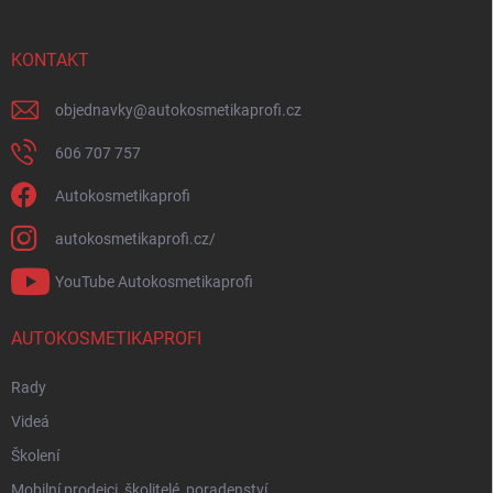
KONTAKT
objednavky
@
autokosmetikaprofi.cz
606 707 757
Autokosmetikaprofi
autokosmetikaprofi.cz/
YouTube Autokosmetikaprofi
AUTOKOSMETIKAPROFI
Rady
Videá
Školení
Mobilní prodejci, školitelé, poradenství