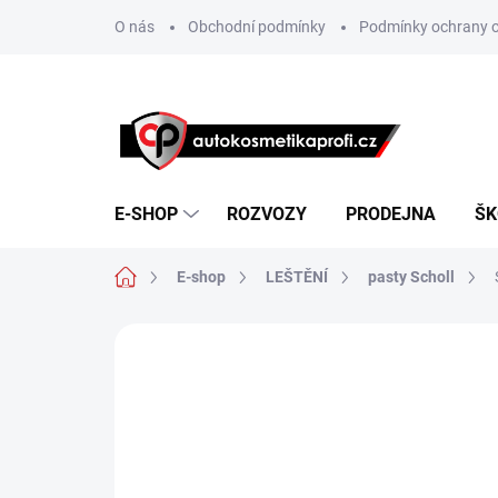
Přejít
O nás
Obchodní podmínky
Podmínky ochrany o
na
obsah
E-SHOP
ROZVOZY
PRODEJNA
ŠK
Domů
E-shop
LEŠTĚNÍ
pasty Scholl
Neohodnoceno
Podrobnosti hodn