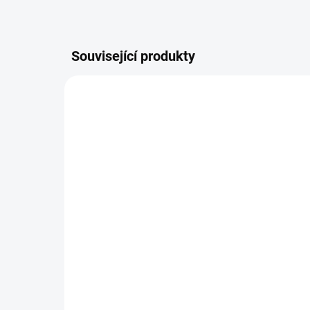
Související produkty
754/XXS
STŘEDNÍ SCHOLL PAD
SP
PURPLE XXS, XS, S / M / L
NA
M /
136 Kč
od
od