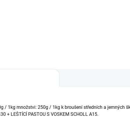
Detai
Detail
BERAN SCHOLL PREMIUM S
S / M / L je špičková leštící
DER SCHOLL PAD NAVY BLUE
podložka vyrobená ze 100%
 XS, S / M / L je pevná,
přírodní vlny a integrované vr
něná pryžová lešticí
pomerančové pěny pro maxim
ožka. Zcela nová, jedinečná
řezný výkon na čerstvých...
elně odolná pěnová
ozice zajišťuje stálý a
istentní...
1kg množstvi: 250g / 1kg k broušení středních a jemných škr
S30 + LEŠTÍCÍ PASTOU S VOSKEM SCHOLL A15.