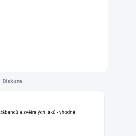
l
Do košíku
OFT
MIKROVLÁKNOVÁ UTĚRKA
LEŠTÍCÍ – BEZ ŠVŮ 420g/m
stvy
ální
Diskuze
ábanců a zvětralých laků - vhodné