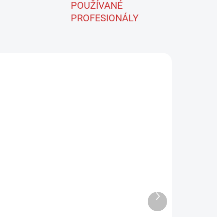
POUŽÍVANÉ
PROFESIONÁLY
03/S
ID-52
MIKROVLÁKNOVÁ
 L
UTĚRKA LEŠTÍCÍ – BEZ
ŠVŮ 420g/m
Další
produkt
109 Kč