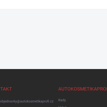
TAKT
AUTOKOSMETIKAPRO
Rady
objednavky
@
autokosmetikaprofi.cz