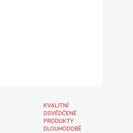
Přidat do košíku
PLUS 250g / 1kg množstvi: 250g / 1kg k
h škrábanců a zvětralých laků - vhodné zakončení
S30 + LEŠTÍCÍ PASTOU S VOSKEM SCHOLL A15.
ZEPTAT SE
KVALITNÍ
OSVĚDČENÉ
PRODUKTY
DLOUHODOBĚ