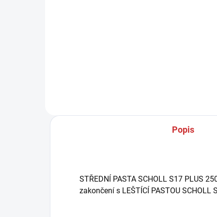
Detail
STŘEDNÍ SCHOLL PAD PURPLE
XXS, XS, S / M / L je špičková
SPI
pevná pěnová podložka s hrubou
XXS,
porézní strukturou. Kompozice
zpev
odolná proti roztržení, rozptýlená
podl
pěna zajišťuje...
tep
komp
konz
Popis
STŘEDNÍ PASTA SCHOLL S17 PLUS 250g / 
zakončení s LEŠTÍCÍ PASTOU SCHOLL 