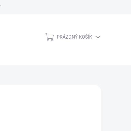
í Řád
PRÁZDNÝ KOŠÍK
NÁKUPNÍ
KOŠÍK