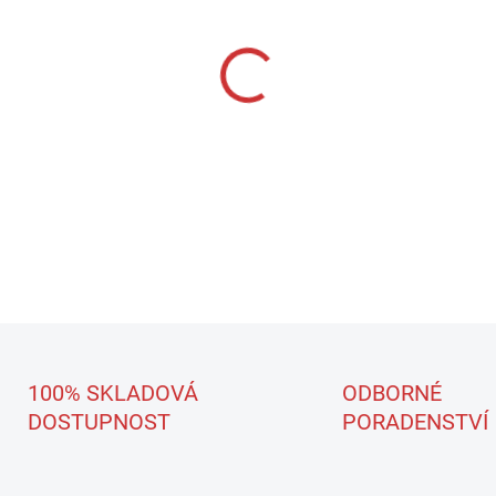
−
+
STŘEDNÍ PASTA SCHOLL S17 
broušení středních a jemnýc
s LEŠTÍCÍ PASTOU SCHOLL 
DETAILNÍ INFORMACE
100% SKLADOVÁ
ODBORNÉ
DOSTUPNOST
PORADENSTVÍ