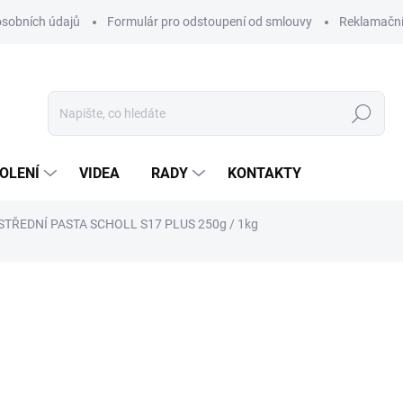
sobních údajů
Formulár pro odstoupení od smlouvy
Reklamačn
Hledat
OLENÍ
VIDEA
RADY
KONTAKTY
STŘEDNÍ PASTA SCHOLL S17 PLUS 250g / 1kg
ocení
1 180 Kč
Měrná
VARIANTA
cena: