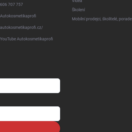
Videá
606 707 757
Školení
Autokosmetikaprofi
Mobilní prodejci, školitelé, porade
autokosmetikaprofi.cz/
YouTube Autokosmetikaprofi