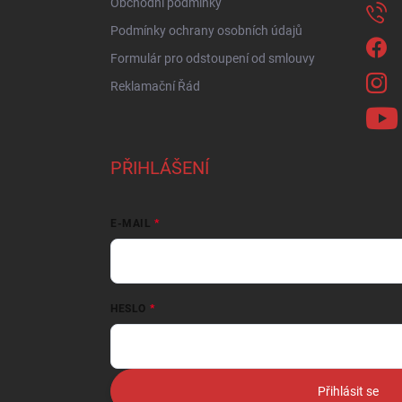
Obchodní podmínky
Podmínky ochrany osobních údajů
Formulár pro odstoupení od smlouvy
Reklamační Řád
PŘIHLÁŠENÍ
E-MAIL
HESLO
Přihlásit se