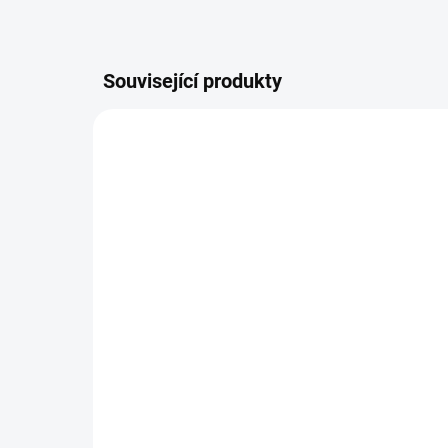
Související produkty
757/1L
SUPER LEŠTIDLO
PNEUMATIK STAR BRITE
439 Kč
od