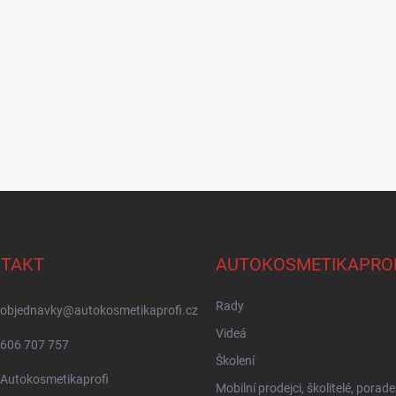
TAKT
AUTOKOSMETIKAPRO
Rady
objednavky
@
autokosmetikaprofi.cz
Videá
606 707 757
Školení
Autokosmetikaprofi
Mobilní prodejci, školitelé, porade