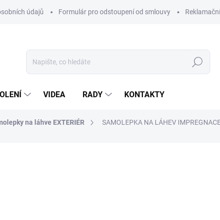
sobních údajů
Formulár pro odstoupení od smlouvy
Reklamačn
Hledat
OLENÍ
VIDEA
RADY
KONTAKTY
molepky na láhve EXTERIÉR
SAMOLEPKA NA LÁHEV IMPREGNACE
ocení
13,50 Kč
Měrná
cena:
−
+