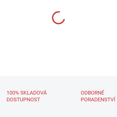
Praktická SAMOLEPKA NA 
aplikační láhev anebo tlako
DETAILNÍ INFORMACE
100% SKLADOVÁ
ODBORNÉ
DOSTUPNOST
PORADENSTVÍ