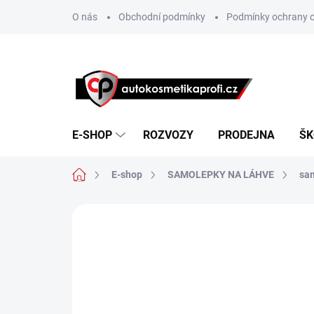
Přejít
O nás
Obchodní podmínky
Podmínky ochrany o
na
obsah
E-SHOP
ROZVOZY
PRODEJNA
ŠK
Domů
E-shop
SAMOLEPKY NA LÁHVE
sa
Neohodnoceno
Podrobnosti hodn