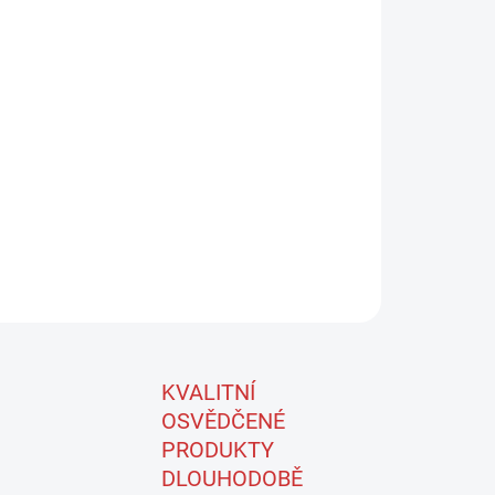
LÁHEV IMPREGNACE PNEU STAR BRITE na
vou nádobu anebo na kbelík s názvem produktu.
ZEPTAT SE
KVALITNÍ
OSVĚDČENÉ
PRODUKTY
DLOUHODOBĚ