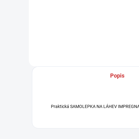
Detail
SUPER LEŠTIDLO PNEUMATIK
STAR BRITE množství: 1L, 5L
Vodě odolný silikonový produkt
na impregnaci pneumatik
s dlouhodobým účinkem dosažen
po aplikaci na lehce vlhkou –
nejlépe...
Popis
Praktická SAMOLEPKA NA LÁHEV IMPREGNACE 