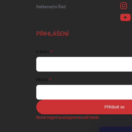
Reklamační Řád
PŘIHLÁŠENÍ
E-MAIL
HESLO
Přihlásit se
Nová registrace
Zapomenuté heslo