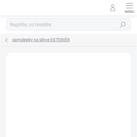
Přejít
na
obsah
Hledat
samolepky na láhve EXTERIÉR
Neohodnoceno
Podrobnosti hodnocení