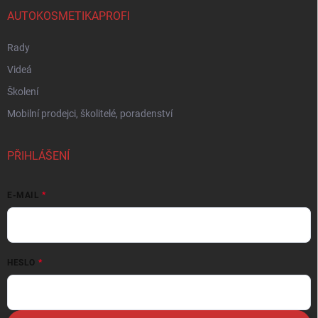
AUTOKOSMETIKAPROFI
Rady
Videá
Školení
Mobilní prodejci, školitelé, poradenství
PŘIHLÁŠENÍ
E-MAIL
HESLO