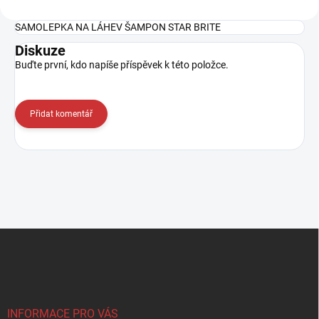
SAMOLEPKA NA LÁHEV ŠAMPON STAR BRITE
Diskuze
Buďte první, kdo napíše příspěvek k této položce.
Přidat komentář
Z
á
p
a
t
í
INFORMACE PRO VÁS