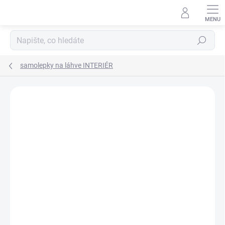
Přejít
na
obsah
Hledat
samolepky na láhve INTERIÉR
Neohodnoceno
Podrobnosti hodnocení