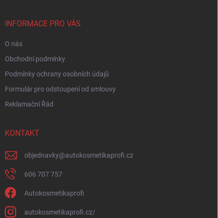
a
t
í
INFORMACE PRO VÁS
O nás
Obchodní podmínky
Podmínky ochrany osobních údajů
Formulár pro odstoupení od smlouvy
Reklamační Řád
KONTAKT
objednavky
@
autokosmetikaprofi.cz
606 707 757
Autokosmetikaprofi
autokosmetikaprofi.cz/