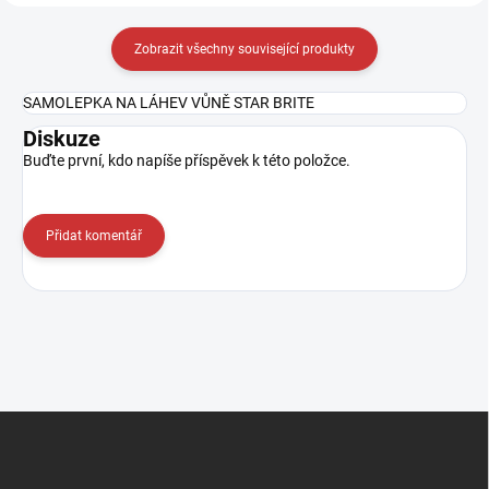
Zobrazit všechny související produkty
SAMOLEPKA NA LÁHEV VŮNĚ STAR BRITE
Diskuze
Buďte první, kdo napíše příspěvek k této položce.
Přidat komentář
Z
á
p