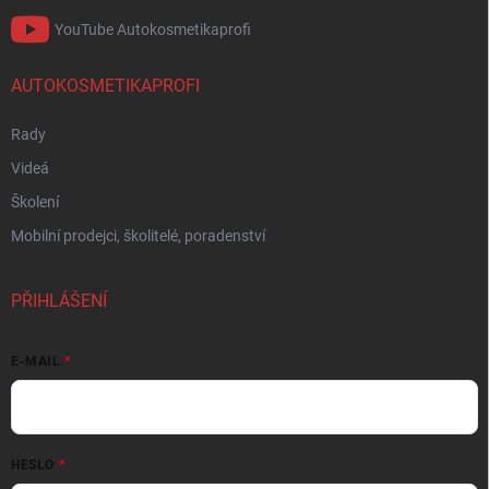
YouTube Autokosmetikaprofi
AUTOKOSMETIKAPROFI
Rady
Videá
Školení
Mobilní prodejci, školitelé, poradenství
PŘIHLÁŠENÍ
E-MAIL
HESLO