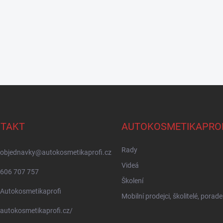
TAKT
AUTOKOSMETIKAPRO
Rady
objednavky
@
autokosmetikaprofi.cz
Videá
606 707 757
Školení
Autokosmetikaprofi
Mobilní prodejci, školitelé, porade
autokosmetikaprofi.cz/