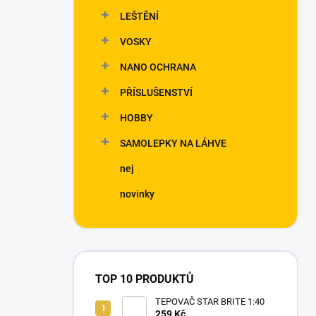
n
LEŠTĚNÍ
í
p
VOSKY
a
n
NANO OCHRANA
e
PŘÍSLUŠENSTVÍ
l
HOBBY
SAMOLEPKY NA LÁHVE
nej
novinky
TOP 10 PRODUKTŮ
TEPOVAČ STAR BRITE 1:40
259 Kč