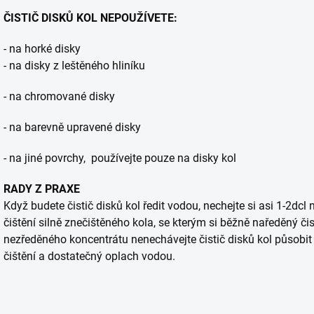
ČISTIČ DISKŮ KOL NEPOUŽÍVETE:
- na horké disky
- na disky z leštěného hliníku
- na chromované disky
- na barevně upravené disky
- na jiné povrchy, používejte pouze na disky kol
RADY Z PRAXE
Když budete čistič disků kol ředit vodou, nechejte si asi 1-2dc
čištění silně znečištěného kola, se kterým si běžně naředěný čis
nezředěného koncentrátu nenechávejte čistič disků kol působit 
čištění a dostatečný oplach vodou.