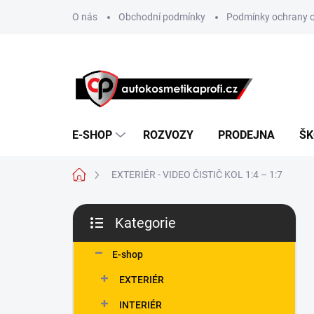
Přejít
O nás
Obchodní podmínky
Podmínky ochrany o
na
obsah
E-SHOP
ROZVOZY
PRODEJNA
ŠK
Domů
EXTERIÉR - VIDEO ČISTIČ KOL 1:4 – 1:7
P
Kategorie
o
Přeskočit
s
kategorie
t
E-shop
r
EXTERIÉR
a
n
INTERIÉR