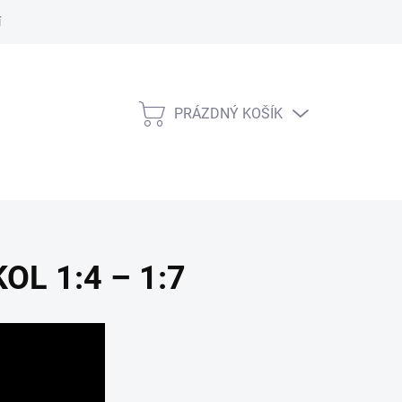
í Řád
PRÁZDNÝ KOŠÍK
NÁKUPNÍ
KOŠÍK
OL 1:4 – 1:7