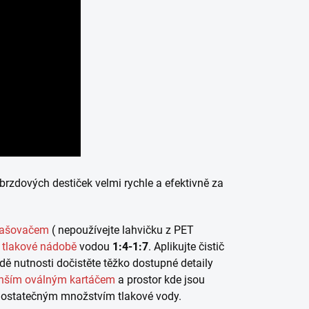
brzdových destiček velmi rychle a efektivně za
rašovačem
( nepoužívejte lahvičku z PET
 tlakové nádobě
vodou
1:4-1:7
. Aplikujte čistič
dě nutnosti dočistěte těžko dostupné detaily
nším oválným kartáčem
a prostor kde jsou
e dostatečným množstvím tlakové vody.