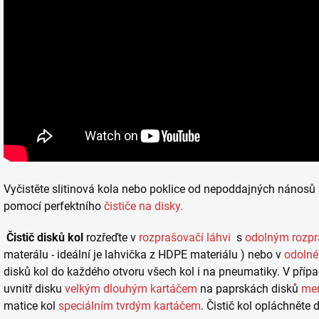
Vyčistěte slitinová kola nebo poklice od nepoddajných nánosů 
pomocí perfektního
čističe na disky.
Čistič disků kol
rozřeďte v
rozprašovačí láhvi
s
odolným rozp
materálu - ideální je lahvička z HDPE materiálu ) nebo v
odolné
disků kol do každého otvoru všech kol i na pneumatiky. V přípa
uvnitř disku
velkým dlouhým kartáčem
na paprskách disků
me
matice kol
speciálním tvrdým kartáčem
. Čistič kol opláchnět