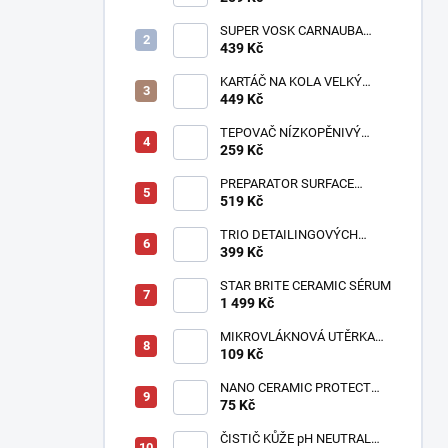
SUPER VOSK CARNAUBA
STAR BRITE
439 Kč
KARTÁČ NA KOLA VELKÝ
NEW
449 Kč
TEPOVAČ NÍZKOPĚNIVÝ
STAR BRITE 1:40
259 Kč
PREPARATOR SURFACE
CLENER SCHOLL CONCEPTS
519 Kč
500ml / 5L
TRIO DETAILINGOVÝCH
ŠTĚTCŮ
399 Kč
STAR BRITE CERAMIC SÉRUM
1 499 Kč
MIKROVLÁKNOVÁ UTĚRKA
BEZEŠVÁ EXTRA JEMNÁ
109 Kč
NANO CERAMIC PROTECT
QUICK DETAILER
75 Kč
ČISTIČ KŮŽE pH NEUTRAL