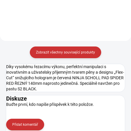
SCHOLL S2 BLACK 250g / 500g /
250g / 500g množství: 250g/
1Kg množství: 250g / 500g / 1Kg
500g SCHOLL Shock2Cut - je
SCHOLL S2 BLACK - je agresivní
nejagresivnější směs s vysokým
směs s extrémně vysokým
leskem, kterou kdy SCHOLL
leskem, kterou kdy...
Concepts...
Zobrazit všechny související produkty
Díky vysokému řezacímu výkonu, perfektní manipulaci s
inovativním a uživatelsky příjemným tvarem pěny a designu „Flex-
Cut“ snižujícího hologram je červená NINJA SCHOLL PAD SPIDER
RED ŘEZNÝ 140mm naprosto jedinečná. Speciálně navržen pro
pastu S2 BLACK.
Diskuze
Buďte první, kdo napíše příspěvek k této položce.
Přidat komentář