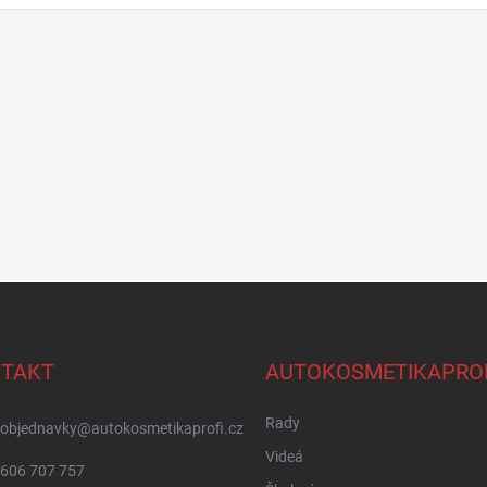
TAKT
AUTOKOSMETIKAPRO
Rady
objednavky
@
autokosmetikaprofi.cz
Videá
606 707 757