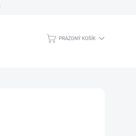
í Řád
PRÁZDNÝ KOŠÍK
NÁKUPNÍ
KOŠÍK