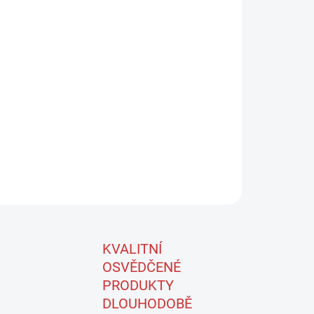
Přidat do košíku
ibrovaný pad SPIDER SCHOLL PAD PURPLE S / M
strukturou, ideální pro leštění a broušení.
imální trvanlivost a je odolná proti roztržení.
ZEPTAT SE
KVALITNÍ
OSVĚDČENÉ
PRODUKTY
DLOUHODOBĚ