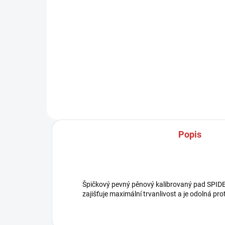
Detail
STŘEDNÍ PASTA SCHOLL S17
PLUS 250g / 1kg množstvi: 250g
JED
/ 1kg k broušení středních a
S20
jemných škrábanců a zvětralých
mno
laků - vhodné zakončení s
Reá
LEŠTÍCÍ PASTOU SCHOLL S30 +
past
LEŠTÍCÍ...
k od
Popis
Špičkový pevný pěnový kalibrovaný pad SPIDER
zajišťuje maximální trvanlivost a je odolná prot