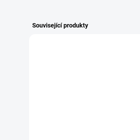
Související produkty
748/1KG
STŘEDNÍ PASTA SCHOLL
JE
S17 PLUS 250g / 1kg
SC
/ 5
1 180 Kč
od