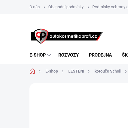
Přejít
O nás
Obchodní podmínky
Podmínky ochrany o
na
obsah
E-SHOP
ROZVOZY
PRODEJNA
ŠK
Domů
E-shop
LEŠTĚNÍ
kotouče Scholl
Neohodnoceno
Podrobnosti hodn