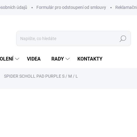
sobních údajů
Formulár pro odstoupení od smlouvy
Reklamačn
Hledat
OLENÍ
VIDEA
RADY
KONTAKTY
SPIDER SCHOLL PAD PURPLE S / M / L
ocení
od
209 Kč
Měrná
VARIANTA
cena: