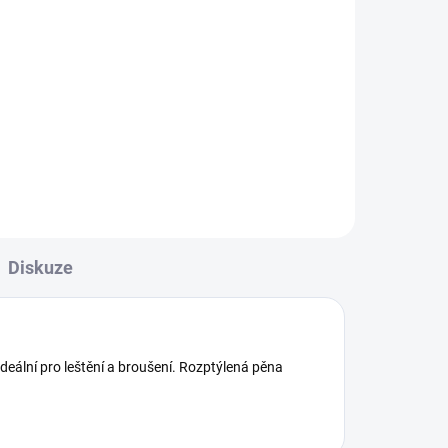
 1kg
á
 se
...
Diskuze
eální pro leštění a broušení. Rozptýlená pěna