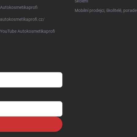
Školení
Autokosmetikaprofi
Mobilní prodejci, školitelé, porade
autokosmetikaprofi.cz/
YouTube Autokosmetikaprofi