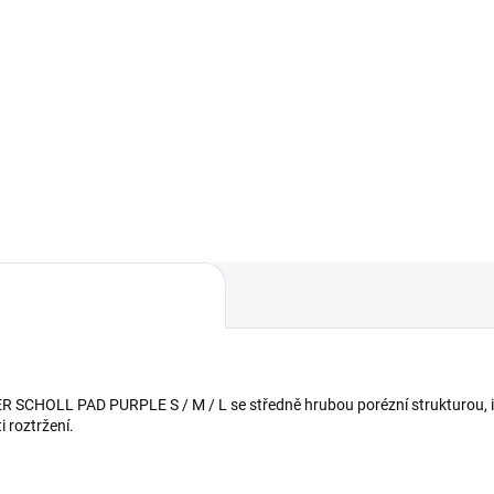
Detail
Do košíku
NOKROKOVÁ PASTA SCHOLL
LEŠTÍCÍ PASTA S VOSKEM
 BLACK 250g / 500g / 1 kg
SCHOLL A15+ 1 kg množství:
žství: 250g / 500g / 1kg
Reálně fungující jednokrokov
lně fungující jednokroková
pasta s obsahem vosku, která
a bez vosku, která se používá
používá k odstraňení tzv.
straňení tzv....
sluníček, jemných škrábanců, k
 SCHOLL PAD PURPLE S / M / L se středně hrubou porézní strukturou, id
i roztržení.