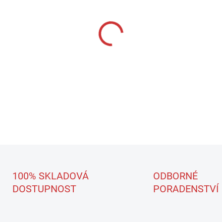
−
+
Špičkový pevný pěnový kal
/ L se středně hrubou porézní 
Rozptýlená pěna zajišťuje max
DETAILNÍ INFORMACE
100% SKLADOVÁ
ODBORNÉ
DOSTUPNOST
PORADENSTVÍ