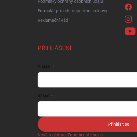
Podmínky ochrany osobních údajů
Formulár pro odstoupení od smlouvy
Reklamační Řád
PŘIHLÁŠENÍ
E-MAIL
HESLO
Přihlásit se
Nová registrace
Zapomenuté heslo